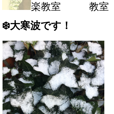
❄️大寒波です！